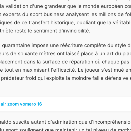
a validation d'une grandeur que le monde européen con
xperts du sport business analysent les millions de fol
ues de ce transfert historique, oubliant que la véritab
lète reste le sentiment d'invincibilité.
la quarantaine impose une réécriture complète du style d
urs de soixante mètres ont laissé place à un art du pla
lacement dans la surface de réparation où chaque pas 
e tout en maximisant l'efficacité. Le joueur s'est mué e
 prédateur froid qui exploite la moindre faille défensive
 air zoom vomero 16
naldo suscite autant d'admiration que d'incompréhensio
 sport soulignent que maintenir un tel niveau de motiv