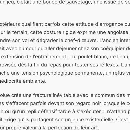
s un jeu, c'était une bouée de sauvetage, une issue de s
térieurs qualifient parfois cette attitude d'arrogance 
sur le terrain, cette posture rigide exprime une angoisse
ndre son vol et dégrader le chef-d'œuvre. L'ancien inter
ait avec humour qu'aller déjeuner chez son coéquipier d
 extension de l'entraînement : du poulet blanc, de l'eau,
rovisée dès la fin du repas pour tester ses réflexes. L'a
cache une tension psychologique permanente, un refus vi
médiocrité ambiante.
olue crée une fracture inévitable avec le commun des m
res s'effacent parfois devant son regard noir lorsque le ce
 ou qu'un repli défensif tarde à s'exécuter. Il n'attend
 il exige qu'ils partagent son urgence existentielle. C'es
r propre valeur à la perfection de leur art.