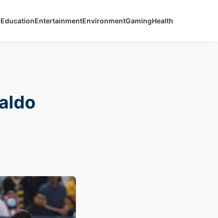
s
Education
Entertainment
Environment
Gaming
Health
naldo