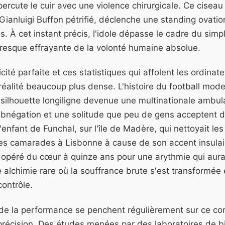
ercute le cuir avec une violence chirurgicale. Ce ciseau 
Gianluigi Buffon pétrifié, déclenche une standing ovat
. À cet instant précis, l'idole dépasse le cadre du simpl
presque effrayante de la volonté humaine absolue.
icité parfaite et ces statistiques qui affolent les ordina
réalité beaucoup plus dense. L'histoire du football mod
 silhouette longiligne devenue une multinationale ambul
l'abnégation et une solitude que peu de gens acceptent 
enfant de Funchal, sur l'île de Madère, qui nettoyait les
es camarades à Lisbonne à cause de son accent insulaire
 opéré du cœur à quinze ans pour une arythmie qui aurai
e alchimie rare où la souffrance brute s'est transformée
ontrôle.
 de la performance se penchent régulièrement sur ce c
récision. Des études menées par des laboratoires de 