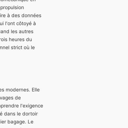
 propulsion
toire à des données
ui l'ont côtoyé à
uand les autres
rois heures du
nel strict où le
ies modernes. Elle
avages de
mprendre l'exigence
é dans le dortoir
lier bagage. Le