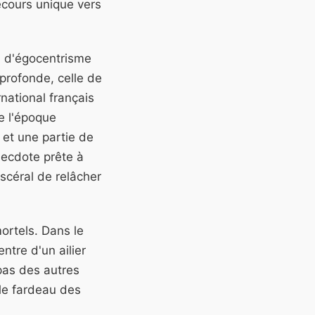
ecours unique vers
ou d'égocentrisme
 profonde, celle de
national français
e l'époque
 et une partie de
necdote prête à
scéral de relâcher
ortels. Dans le
ntre d'un ailier
 pas des autres
t le fardeau des