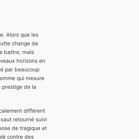
e. Alors que les
 lutte change de
e battre, mais
nouveaux horizons en
été par beaucoup
n homme qui mesure
e prestige de la
calement différent
saut retourné suivi
hose de tragique et
plé contre des