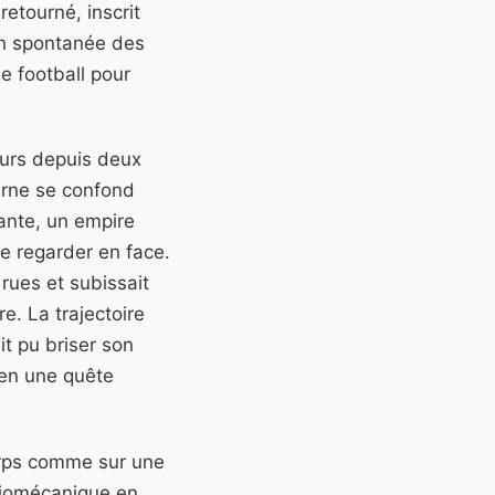
retourné, inscrit
ion spontanée des
e football pour
teurs depuis deux
erne se confond
ante, un empire
de regarder en face.
 rues et subissait
. La trajectoire
t pu briser son
 en une quête
orps comme sur une
biomécanique en