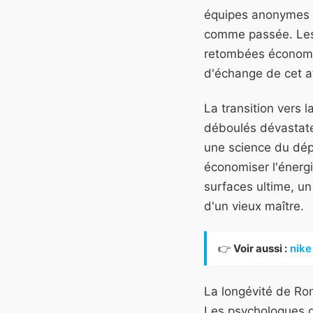
équipes anonymes l
comme passée. Les e
retombées économiq
d'échange de cet ath
La transition vers 
déboulés dévastate
une science du dép
économiser l'énergi
surfaces ultime, un
d'un vieux maître.
👉
Voir aussi :
nike
La longévité de Ro
Les psychologues du