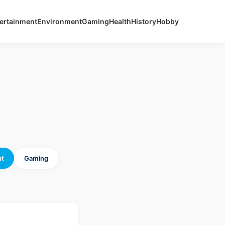
ertainment
Environment
Gaming
Health
History
Hobby
nt
Gaming