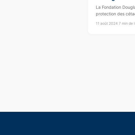
La Fondation Dougl
protection des cétac
11 août 2024
7 min de 