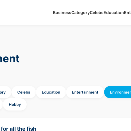
Business
Category
Celebs
Education
Ent
ment
ory
Celebs
Education
Entertainment
Environme
Hobby
for all the fish