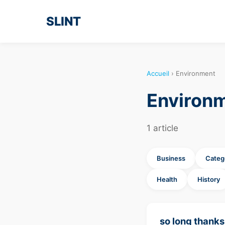
SLINT
Accueil
›
Environment
Environ
1 article
Business
Categ
Health
History
so long thanks 