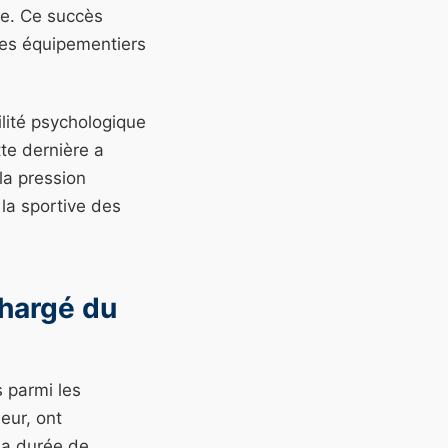
ée. Ce succès
es équipementiers
lité psychologique
te dernière a
la pression
r la sportive des
chargé du
 parmi les
eur, ont
la durée de