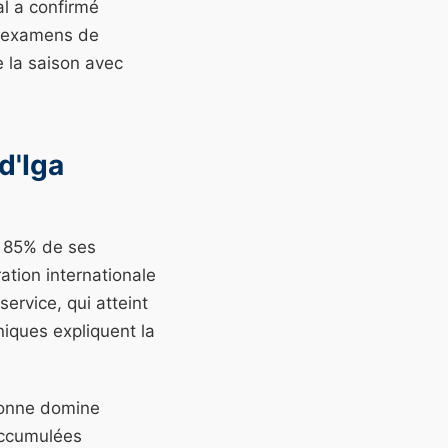
al a confirmé
rs examens de
e la saison avec
d'Iga
é 85% de ses
ation internationale
ervice, qui atteint
iques expliquent la
.
pionne domine
accumulées