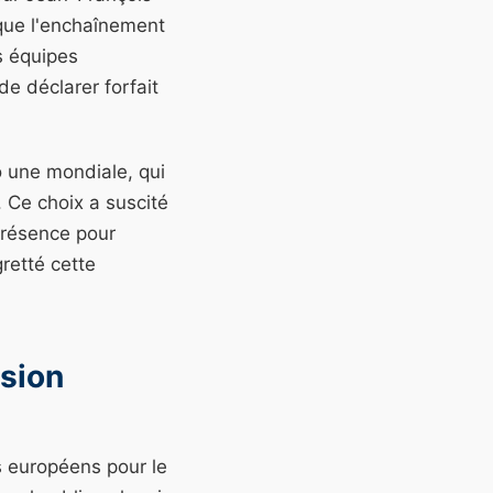
que l'enchaînement
s équipes
e déclarer forfait
o une mondiale, qui
. Ce choix a suscité
présence pour
gretté cette
usion
s européens pour le