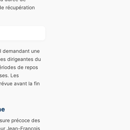
de récupération
al demandant une
ces dirigeantes du
périodes de repos
ses. Les
révue avant la fin
me
usure précoce des
teur Jean-François