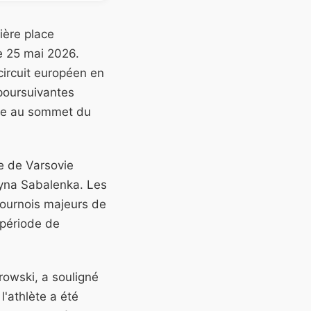
ière place
e 25 mai 2026.
circuit européen en
 poursuivantes
ive au sommet du
ve de Varsovie
ryna Sabalenka. Les
 tournois majeurs de
 période de
.
rowski, a souligné
l'athlète a été