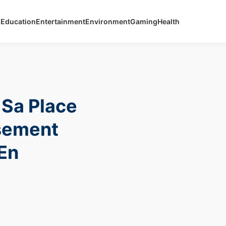
s
Education
Entertainment
Environment
Gaming
Health
 Sa Place
sement
 En