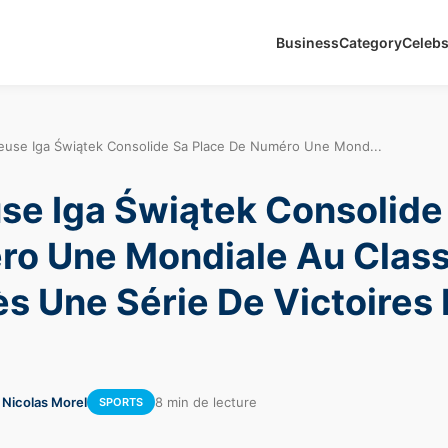
Business
Category
Celeb
euse Iga Świątek Consolide Sa Place De Numéro Une Mond...
se Iga Świątek Consolide
ro Une Mondiale Au Clas
s Une Série De Victoires
 Nicolas Morel
8 min de lecture
SPORTS