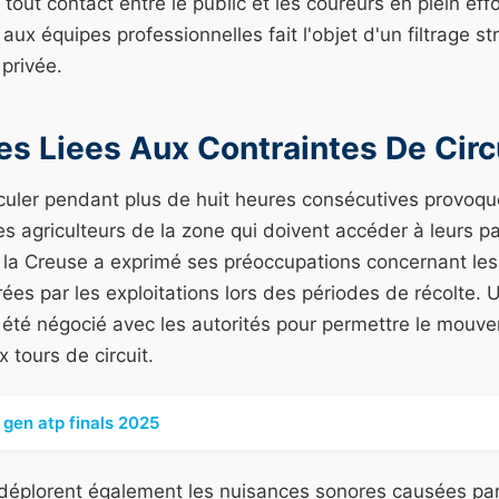
 tout contact entre le public et les coureurs en plein eff
ux équipes professionnelles fait l'objet d'un filtrage st
 privée.
es Liees Aux Contraintes De Circ
irculer pendant plus de huit heures consécutives provoq
es agriculteurs de la zone qui doivent accéder à leurs pa
la Creuse a exprimé ses préoccupations concernant les 
rées par les exploitations lors des périodes de récolte.
 été négocié avec les autorités pour permettre le mouv
 tours de circuit.
 gen atp finals 2025
 déplorent également les nuisances sonores causées pa