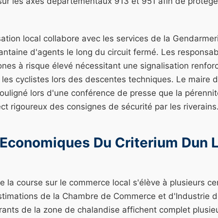
s sur les axes départementaux 913 et 951 afin de protéger
ation local collabore avec les services de la Gendarmer
ntaine d'agents le long du circuit fermé. Les responsab
 zones à risque élevé nécessitant une signalisation renfor
r les cyclistes lors des descentes techniques. Le maire 
souligné lors d'une conférence de presse que la pérenni
t rigoureux des consignes de sécurité par les riverains
 Economiques Du Criterium Dun L
de la course sur le commerce local s'élève à plusieurs ce
estimations de la Chambre de Commerce et d'Industrie d
urants de la zone de chalandise affichent complet plusie