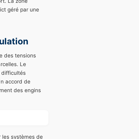
ort. La zone
rict géré par une
ulation
ue des tensions
rcelles. Le
difficultés
 Un accord de
ement des engins
r les systèmes de