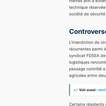
mètres afin d'éviter
technique réservée a
société de sécurité
Controvers
L'interdiction de c
récurrentes parmi l
syndicat FDSEA de 
logistiques rencont
passage contrôlé a
agricoles entre deux
👉
Voir aussi :
next
Certains résidents