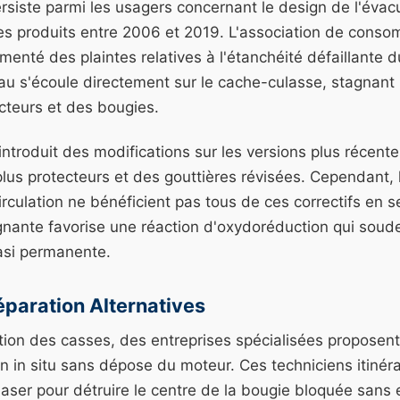
rsiste parmi les usagers concernant le design de l'éva
les produits entre 2006 et 2019. L'association de con
menté des plaintes relatives à l'étanchéité défaillante d
eau s'écoule directement sur le cache-culasse, stagnan
ecteurs et des bougies.
 introduit des modifications sur les versions plus récente
lus protecteurs et des gouttières révisées. Cependant, l
irculation ne bénéficient pas tous de ces correctifs en
gnante favorise une réaction d'oxydoréduction qui soud
asi permanente.
éparation Alternatives
ation des casses, des entreprises spécialisées propose
on in situ sans dépose du moteur. Ces techniciens itinéra
 laser pour détruire le centre de la bougie bloquée san