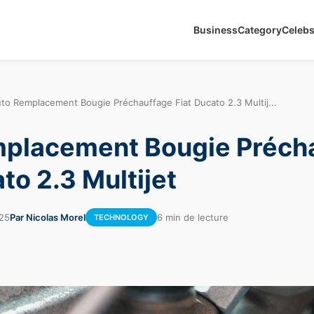
Business
Category
Celeb
to Remplacement Bougie Préchauffage Fiat Ducato 2.3 Multij...
mplacement Bougie Préch
to 2.3 Multijet
25
Par Nicolas Morel
6 min de lecture
TECHNOLOGY