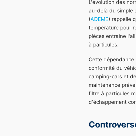
L'évolution des no
au-delà du simple d
(
ADEME
) rappelle
température pour ré
pièces entraîne l'a
à particules.
Cette dépendance é
conformité du véhic
camping-cars et de 
maintenance préven
filtre à particule
d'échappement com
Controverse