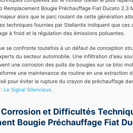
techniques complexes sur le moteur diesel le plus répan
uto Remplacement Bougie Préchauffage Fiat Ducato 2.3 Mu
majeur alors que le parc roulant de cette génération att
es techniques fournies par Stellantis indiquent que ce
ge à froid et la régulation des émissions polluantes.
ue se confronte toutefois à un défaut de conception struc
erts du secteur automobile. Une infiltration d'eau sou
vent une corrosion des puits de bougies sur ce bloc mot
nsforme une maintenance de routine en une extraction d
lisé pour éviter la rupture du crayon de préchauffage da
 :
Le Signal Silencieux
.
Corrosion et Difficultés Techniq
nt Bougie Préchauffage Fiat Du