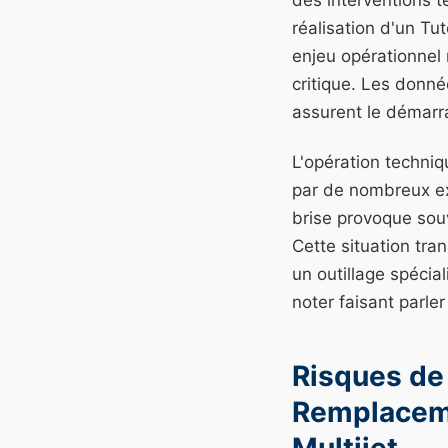
des interventions 
réalisation d'un T
enjeu opérationnel 
critique. Les donné
assurent le démarra
L'opération techniq
par de nombreux exp
brise provoque sou
Cette situation tra
un outillage spécia
noter faisant parler
Risques de 
Remplaceme
Multijet