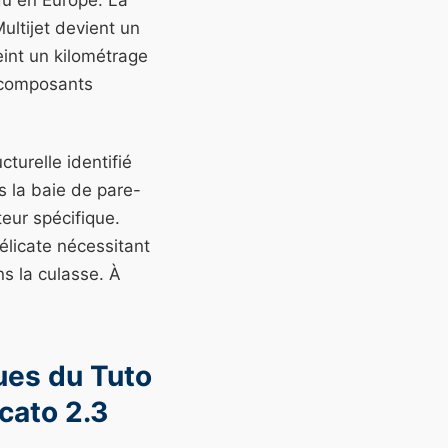
du en Europe. La
ltijet devient un
eint un kilométrage
s composants
turelle identifié
s la baie de pare-
eur spécifique.
élicate nécessitant
ns la culasse.
À
ues du Tuto
cato 2.3