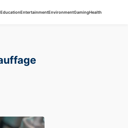
s
Education
Entertainment
Environment
Gaming
Health
auffage