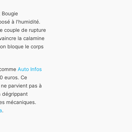
t Bougie
posé à l'humidité.
le couple de rupture
vaincre la calamine
on bloque le corps
es comme
Auto Infos
00 euros. Ce
 ne parvient pas à
n dégrippant
ques mécaniques.
a
.