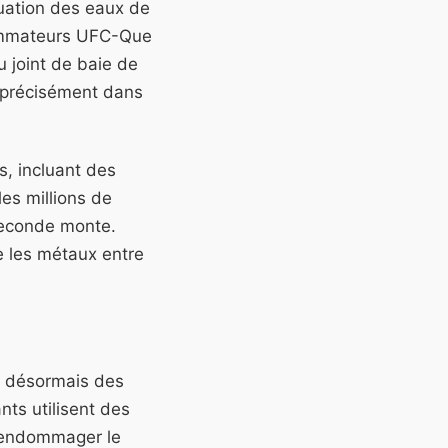
cuation des eaux de
sommateurs UFC-Que
u joint de baie de
t précisément dans
s, incluant des
es millions de
 seconde monte.
e les métaux entre
nt désormais des
nts utilisent des
s endommager le