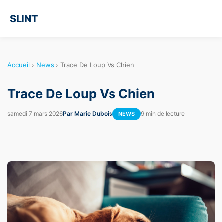
SLINT
Accueil
›
News
›
Trace De Loup Vs Chien
Trace De Loup Vs Chien
samedi 7 mars 2026
Par Marie Dubois
9 min de lecture
NEWS