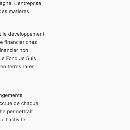
agne. L'entreprise
 des matières
et le développement
e financier chez
inancier non
 Le Fond Je Suis
n terres rares.
hangements
 accrue de chaque
he permettrait
 l'activité.