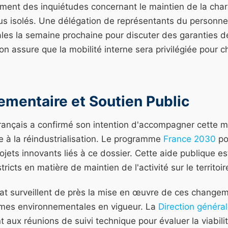
iment des inquiétudes concernant le maintien de la char
 plus isolés. Une délégation de représentants du personnel
ales la semaine prochaine pour discuter des garanties d
ion assure que la mobilité interne sera privilégiée pour 
ementaire et Soutien Public
ançais a confirmé son intention d'accompagner cette mu
de à la réindustrialisation. Le programme
France 2030
pou
rojets innovants liés à ce dossier. Cette aide publique e
cts en matière de maintien de l'activité sur le territoir
tat surveillent de près la mise en œuvre de ces change
mes environnementales en vigueur. La
Direction généra
t aux réunions de suivi technique pour évaluer la viabili