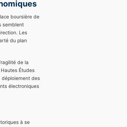
onomiques
place boursière de
rs semblent
irection. Les
arté du plan
agilité de la
s Hautes Études
le déploiement des
nts électroniques
toriques à se