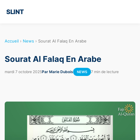
SLINT
Accueil
›
News
›
Sourat Al Falaq En Arabe
Sourat Al Falaq En Arabe
mardi 7 octobre 2025
Par Marie Dubois
7 min de lecture
NEWS