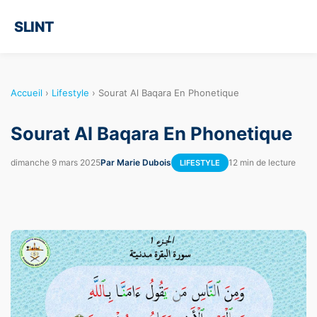
SLINT
Accueil
›
Lifestyle
›
Sourat Al Baqara En Phonetique
Sourat Al Baqara En Phonetique
dimanche 9 mars 2025
Par Marie Dubois
12 min de lecture
LIFESTYLE