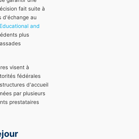
de garantir une
cision fait suite à
s d'échange au
 Educational and
cédents plus
mbassades
res visent à
torités fédérales
structures d'accueil
imées par plusieurs
nts prestataires
ejour