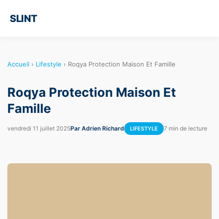
SLINT
Accueil
›
Lifestyle
›
Roqya Protection Maison Et Famille
Roqya Protection Maison Et
Famille
vendredi 11 juillet 2025
Par Adrien Richard
7 min de lecture
LIFESTYLE