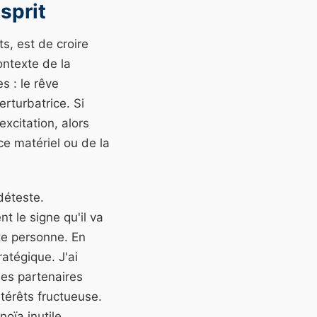
esprit
s, est de croire
ontexte de la
s : le rêve
erturbatrice. Si
excitation, alors
ce matériel ou de la
déteste.
t le signe qu'il va
tte personne. En
atégique. J'ai
des partenaires
ntérêts fructueuse.
oïa inutile.