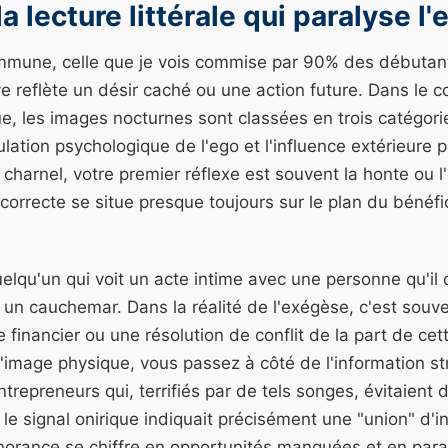
la lecture littérale qui paralyse l'
ommune, celle que je vois commise par 90% des débutant
ve reflète un désir caché ou une action future. Dans le c
ue, les images nocturnes sont classées en trois catégorie
lation psychologique de l'ego et l'influence extérieure p
charnel, votre premier réflexe est souvent la honte ou l'
n correcte se situe presque toujours sur le plan du bénéfi
elqu'un qui voit un acte intime avec une personne qu'il 
t un cauchemar. Dans la réalité de l'exégèse, c'est souven
 financier ou une résolution de conflit de la part de ce
l'image physique, vous passez à côté de l'information str
epreneurs qui, terrifiés par de tels songes, évitaient 
 le signal onirique indiquait précisément une "union" d'i
norance se chiffre en opportunités manquées et en paran