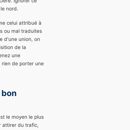
cière. Ignorer ce
le nord.
e celui attribué à
s ou mal traduites
e d'une union, on
sition de la
tenez une
à rien de porter une
e bon
est le moyen le plus
ttirer du trafic,