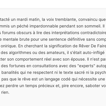
cté un mardi matin, la voix tremblante, convaincu que
 commis un péché impardonnable pendant son sommeil. Il
s forums obscurs à lire des interprétations contradictoir
ge mentale brute pour une sentence définitive sans com
 onirique. En cherchant la signification de Rêver De Fair
 des algorithmes ou des amateurs, il s'était auto-infligé
er son comportement réel avec son épouse. Il n'est pas 
des fortunes en consultations avec des "experts" auto
 banalités qui ne respectent ni le texte sacré ni la psyc
pas que le rêve est un langage codé qui nécessite une 
lez perdre un temps précieux et, pire encore, saboter vot
rien.