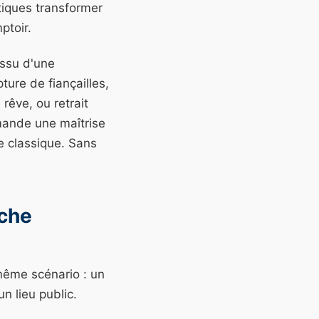
tiques transformer
ptoir.
issu d'une
ture de fiançailles,
êve, ou retrait
emande une maîtrise
e classique. Sans
oche
 même scénario : un
 lieu public.