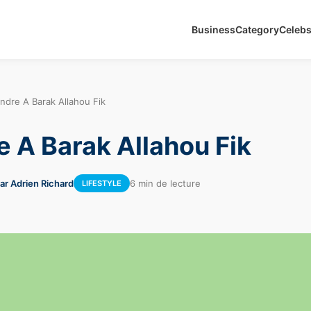
Business
Category
Celeb
ndre A Barak Allahou Fik
 A Barak Allahou Fik
ar Adrien Richard
6 min de lecture
LIFESTYLE