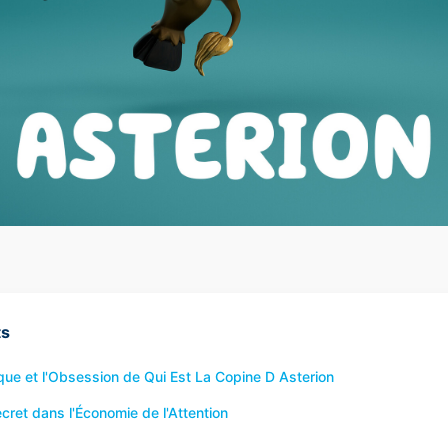
ts
que et l'Obsession de Qui Est La Copine D Asterion
cret dans l'Économie de l'Attention