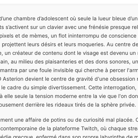
’une chambre d’adolescent où seule la lueur bleue d’un
gts s’activent sur un clavier avec une frénésie presque re
pixels et de mèmes, un flot ininterrompu de conscience 
 projettent leurs désirs et leurs moqueries. Au centre 
e, un créateur de contenu dont le visage est devenu un
ain, au milieu des plaisanteries et des dons sonores, un
ntra par une foule invisible qui cherche à percer l'armu
 Asterion devient le centre de gravité d'une obsession
le cadre du simple divertissement. Cette interrogatio
 à elle seule la tension moderne entre la vie que l'on don
lousement derrière les rideaux tirés de la sphère privée.
ment une affaire de potins ou de curiosité mal placée. 
 contemporaine de la plateforme Twitch, où chaque str
édie grecque, enfermé dans son propre labyrinthe de mi