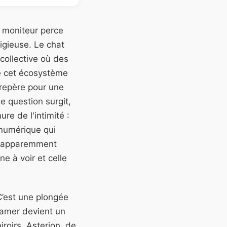
 moniteur perce
ligieuse. Le chat
collective où des
de cet écosystème
 repère pour une
e question surgit,
re de l'intimité :
 numérique qui
n, apparemment
ne à voir et celle
C’est une plongée
eamer devient un
roirs. Asterion, de