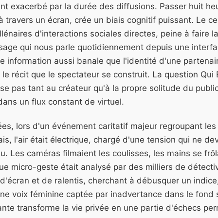
ent exacerbé par la durée des diffusions. Passer huit he
 travers un écran, crée un biais cognitif puissant. Le 
énaires d'interactions sociales directes, peine à faire la
visage qui nous parle quotidiennement depuis une inter
ne information aussi banale que l'identité d'une partenair
le récit que le spectateur se construit. La question Qui
se pas tant au créateur qu'à la propre solitude du publi
dans un flux constant de virtuel.
ées, lors d'un événement caritatif majeur regroupant le
s, l'air était électrique, chargé d'une tension qui ne dev
. Les caméras filmaient les coulisses, les mains se frôl
ue micro-geste était analysé par des milliers de détect
'écran et de ralentis, cherchant à débusquer un indice,
une voix féminine captée par inadvertance dans le fond 
ante transforme la vie privée en une partie d'échecs pe