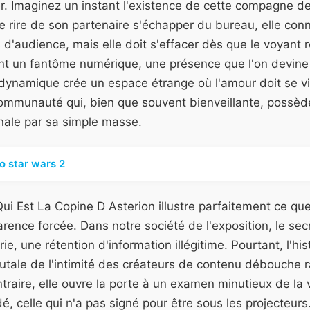
r. Imaginez un instant l'existence de cette compagne de
e rire de son partenaire s'échapper du bureau, elle conn
s d'audience, mais elle doit s'effacer dès que le voyant 
ent un fantôme numérique, une présence que l'on devine
ynamique crée un espace étrange où l'amour doit se vi
ommunauté qui, bien que souvent bienveillante, possèd
ale par sa simple masse.
o star wars 2
Qui Est La Copine D Asterion illustre parfaitement ce qu
ence forcée. Dans notre société de l'exposition, le sec
, une rétention d'information illégitime. Pourtant, l'hi
rutale de l'intimité des créateurs de contenu débouche 
raire, elle ouvre la porte à un examen minutieux de la vi
é, celle qui n'a pas signé pour être sous les projecteurs.