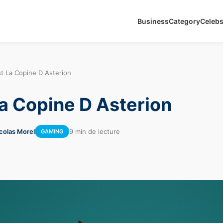
Business
Category
Celeb
st La Copine D Asterion
La Copine D Asterion
icolas Morel
9 min de lecture
GAMING