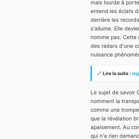
mais lourde à porte
entend les éclats d
derrière les record
s'allume. Elle devi
nomme pas. Cette d
des radars d'une c
nuisance phénomén
🔗
Lire la suite :
leg
Le sujet de savoir 
nomment la transpar
comme une tromperie
que la révélation b
apaisement. Au cont
qui n'a rien demand