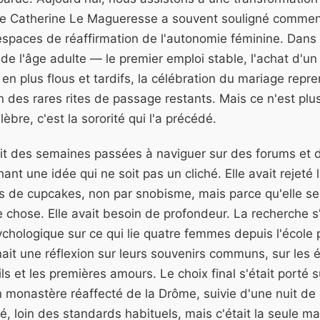
ise Catherine Le Magueresse a souvent souligné comme
spaces de réaffirmation de l'autonomie féminine. Dans 
s de l'âge adulte — le premier emploi stable, l'achat d'
en plus flous et tardifs, la célébration du mariage repr
 des rares rites de passage restants. Mais ce n'est plu
èbre, c'est la sororité qui l'a précédé.
it des semaines passées à naviguer sur des forums et 
hant une idée qui ne soit pas un cliché. Elle avait rejeté
rs de cupcakes, non par snobisme, mais parce qu'elle se
e chose. Elle avait besoin de profondeur. La recherche s
chologique sur ce qui lie quatre femmes depuis l'école 
ait une réflexion sur leurs souvenirs communs, sur les 
ls et les premières amours. Le choix final s'était porté s
 monastère réaffecté de la Drôme, suivie d'une nuit de c
qué, loin des standards habituels, mais c'était la seule m