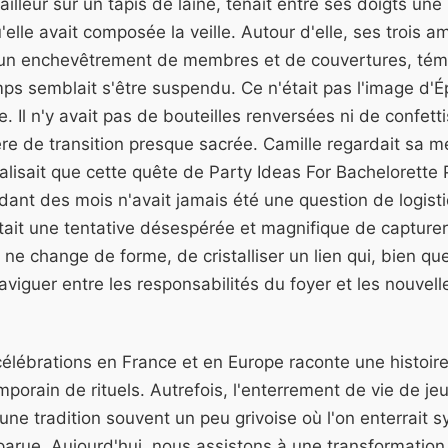
ailleur sur un tapis de laine, tenait entre ses doigts une 
'elle avait composée la veille. Autour d'elle, ses trois 
un enchevêtrement de membres et de couvertures, témo
mps semblait s'être suspendu. Ce n'était pas l'image d'Ép
te. Il n'y avait pas de bouteilles renversées ni de confett
 de transition presque sacrée. Camille regardait sa mei
éalisait que cette quête de Party Ideas For Bachelorette 
ant des mois n'avait jamais été une question de logist
tait une tentative désespérée et magnifique de capturer
 ne change de forme, de cristalliser un lien qui, bien que 
viguer entre les responsabilités du foyer et les nouvelles
célébrations en France et en Europe raconte une histoire
porain de rituels. Autrefois, l'enterrement de vie de jeun
, une tradition souvent un peu grivoise où l'on enterrai
arue. Aujourd'hui, nous assistons à une transformation 