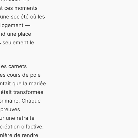
nt ces moments
une société où les
un logement —
end une place
s seulement le
des carnets
 les cours de pole
ntait que la mariée
'était transformée
primaire. Chaque
épreuves
ur une retraite
réation olfactive.
anière de rendre