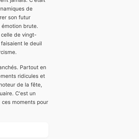
ent jamais. C'était
dynamiques de
rer son futur
e émotion brute.
 celle de vingt-
faisaient le deuil
rcisme.
ranchés. Partout en
ments ridicules et
moteur de la fête,
uaire. C'est un
se ces moments pour