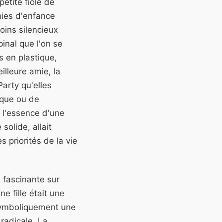
petite fiole de
amies d'enfance
ins silencieux
inal que l'on se
is en plastique,
lleure amie, la
Party qu'elles
ique ou de
 l'essence d'une
solide, allait
 priorités de la vie
 fascinante sur
e fille était une
t symboliquement une
radicale. La