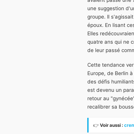
avaient passé une so
une suggestion d'u
groupe. Il s'agissai
époux. En lisant ce
Elles redécouvraient
quatre ans qui ne cr
de leur passé comm
Cette tendance vers
Europe, de Berlin à
des défis humiliant
est devenu un paras
retour au "gynécée
recalibrer sa bous
👉
Voir aussi :
crem