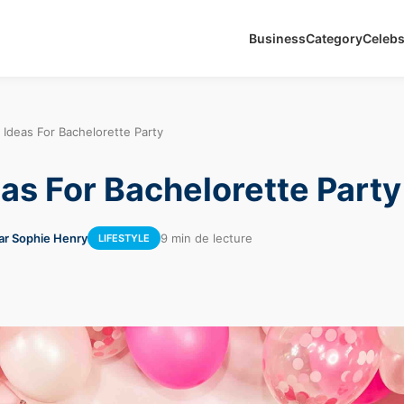
Business
Category
Celeb
 Ideas For Bachelorette Party
eas For Bachelorette Party
ar Sophie Henry
9 min de lecture
LIFESTYLE