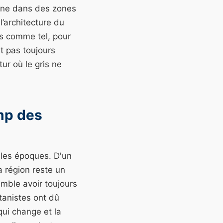
stagne dans des zones
l’architecture du
ns comme tel, pour
t pas toujours
ur où le gris ne
mp des
e les époques. D'un
a région reste un
emble avoir toujours
otanistes ont dû
qui change et la