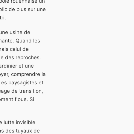
ropole rouennaise un
lic de plus sur une
ri.
'une usine de
umante. Quand les
mais celui de
me des reproches.
ardinier et une
toyer, comprendre la
Les paysagistes et
sage de transition,
rement floue.
Si
 lutte invisible
ans des tuyaux de