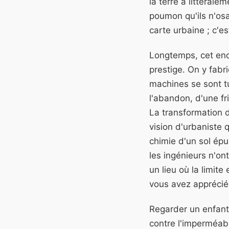
la terre a littéral
poumon qu'ils n'osa
carte urbaine ; c'es
Longtemps, cet endr
prestige. On y fabr
machines se sont tue
l'abandon, d'une f
La transformation d
vision d'urbaniste 
chimie d'un sol ép
les ingénieurs n'on
un lieu où la limite
vous avez apprécié 
Regarder un enfant 
contre l'imperméabi