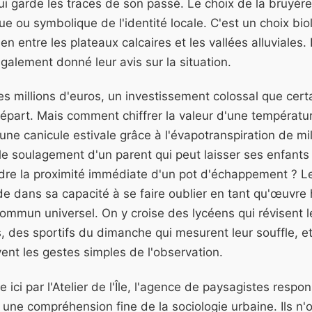
i garde les traces de son passé. Le choix de la bruyère
e ou symbolique de l'identité locale. C'est un choix bio
lien entre les plateaux calcaires et les vallées alluviales.
galement donné leur avis sur la situation.
es millions d'euros, un investissement colossal que cert
épart. Mais comment chiffrer la valeur d'une températu
une canicule estivale grâce à l'évapotranspiration de mil
 soulagement d'un parent qui peut laisser ses enfants 
dre la proximité immédiate d'un pot d'échappement ? L
 dans sa capacité à se faire oublier en tant qu'œuvre
commun universel. On y croise des lycéens qui révisent 
, des sportifs du dimanche qui mesurent leur souffle, e
uvent les gestes simples de l'observation.
 ici par l'Atelier de l'Île, l'agence de paysagistes respo
une compréhension fine de la sociologie urbaine. Ils n'o