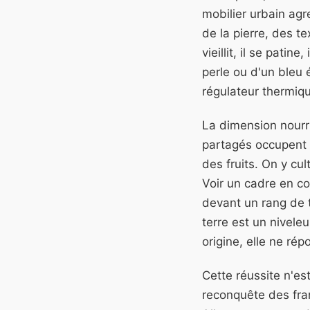
mobilier urbain agre
de la pierre, des t
vieillit, il se pati
perle ou d'un bleu 
régulateur thermiqu
La dimension nourri
partagés occupent u
des fruits. On y cu
Voir un cadre en co
devant un rang de t
terre est un nivele
origine, elle ne rép
Cette réussite n'es
reconquête des fran