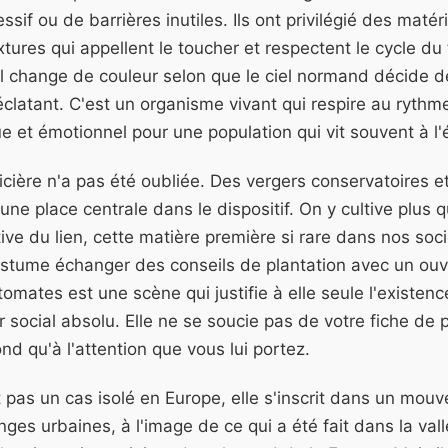
ssif ou de barrières inutiles. Ils ont privilégié des matér
extures qui appellent le toucher et respectent le cycle d
ne, il change de couleur selon que le ciel normand décide d
éclatant. C'est un organisme vivant qui respire au rythme
e et émotionnel pour une population qui vit souvent à l'é
cière n'a pas été oubliée. Des vergers conservatoires et
ne place centrale dans le dispositif. On y cultive plus
ltive du lien, cette matière première si rare dans nos so
stume échanger des conseils de plantation avec un ouvri
omates est une scène qui justifie à elle seule l'existen
ur social absolu. Elle ne se soucie pas de votre fiche de 
ond qu'à l'attention que vous lui portez.
t pas un cas isolé en Europe, elle s'inscrit dans un mou
ges urbaines, à l'image de ce qui a été fait dans la val