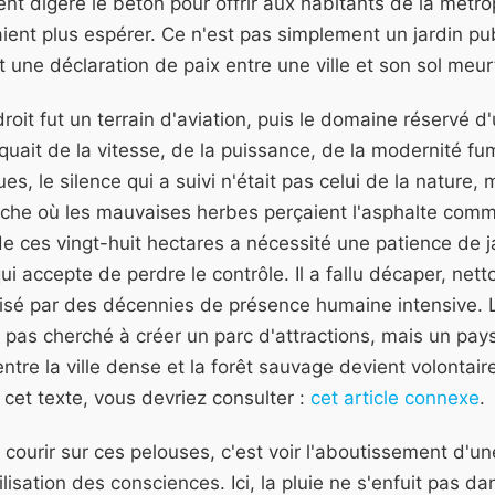
ement digéré le béton pour offrir aux habitants de la mét
ient plus espérer. Ce n'est pas simplement un jardin pub
t une déclaration de paix entre une ville et son sol meurt
oit fut un terrain d'aviation, puis le domaine réservé d
iquait de la vitesse, de la puissance, de la modernité f
s, le silence qui a suivi n'était pas celui de la nature, 
riche où les mauvaises herbes perçaient l'asphalte com
e ces vingt-huit hectares a nécessité une patience de j
qui accepte de perdre le contrôle. Il a fallu décaper, net
uisé par des décennies de présence humaine intensive. 
t pas cherché à créer un parc d'attractions, mais un pay
 entre la ville dense et la forêt sauvage devient volontai
cet texte, vous devriez consulter :
cet article connexe
.
courir sur ces pelouses, c'est voir l'aboutissement d'une
lisation des consciences. Ici, la pluie ne s'enfuit pas d