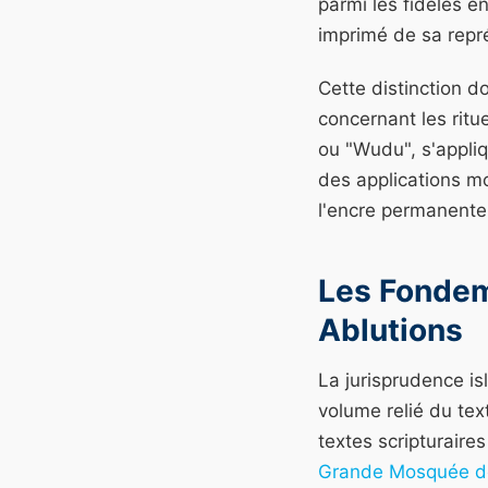
parmi les fidèles e
imprimé de sa repré
Cette distinction d
concernant les ritue
ou "Wudu", s'appli
des applications mo
l'encre permanente
Les Fondem
Ablutions
La jurisprudence is
volume relié du tex
textes scripturaire
Grande Mosquée de