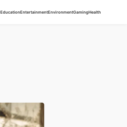
s
Education
Entertainment
Environment
Gaming
Health