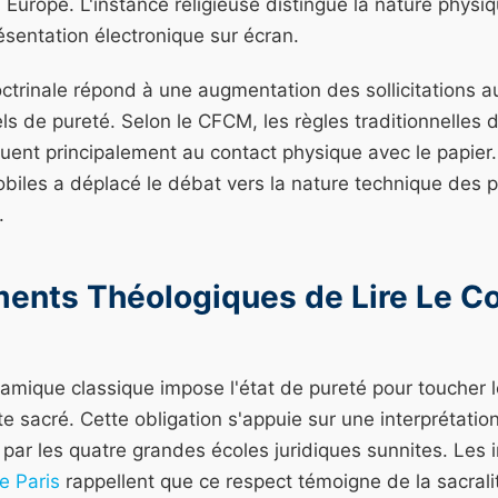
n Europe. L'instance religieuse distingue la nature physi
sentation électronique sur écran.
octrinale répond à une augmentation des sollicitations
ls de pureté. Selon le CFCM, les règles traditionnelles de
quent principalement au contact physique avec le papie
biles a déplacé le débat vers la nature technique des p
.
ents Théologiques de Lire Le C
lamique classique impose l'état de pureté pour toucher l
te sacré. Cette obligation s'appuie sur une interprétatio
s par les quatre grandes écoles juridiques sunnites. Le
 Paris
rappellent que ce respect témoigne de la sacrali