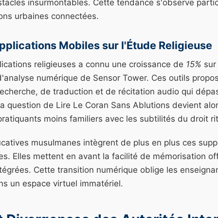
tacles insurmontables. Cette tendance s'observe parti
ions urbaines connectées.
pplications Mobiles sur l'Étude Religieuse
ications religieuses a connu une croissance de
15%
sur 
 d'analyse numérique de Sensor Tower. Ces outils propo
recherche, de traduction et de récitation audio qui dépa
La question de Lire Le Coran Sans Ablutions devient alor
atiquants moins familiers avec les subtilités du droit rit
ducatives musulmanes intègrent de plus en plus ces supp
. Elles mettent en avant la facilité de mémorisation off
ntégrées. Cette transition numérique oblige les enseignan
ns un espace virtuel immatériel.