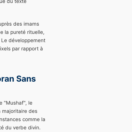
que du texte
 auprès des imams
 la pureté rituelle,
r. Le développement
ixels par rapport à
oran Sans
e "Mushaf", le
n majoritaire des
s instances comme la
té du verbe divin.