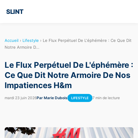
SLINT
Accueil
›
Lifestyle
›
Le Flux Perpétuel De L'éphémère : Ce Que Dit
Notre Armoire D...
Le Flux Perpétuel De L'éphémère :
Ce Que Dit Notre Armoire De Nos
Impatiences H&m
mardi 23 juin 2026
Par Marie Dubois
7 min de lecture
LIFESTYLE