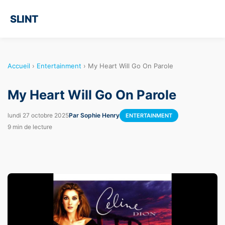
SLINT
Accueil
›
Entertainment
›
My Heart Will Go On Parole
My Heart Will Go On Parole
lundi 27 octobre 2025
Par Sophie Henry
ENTERTAINMENT
9 min de lecture