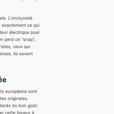
te. L'onctuosité
est exactement ce qui
teur électrique pour
On perd ce "snap",
istes, ceux qui
mais. Ils savent
ée
uits européens sont
es originales.
ndards du bon goût.
er cette liqueur à