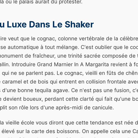
à où le palais aurait dû protester.
u Luxe Dans Le Shaker
re veut que le cognac, colonne vertébrale de la célèbre 
e automatique à tout mélange. C'est oublier que le coc
onument de fraîcheur, une trinité sacrée composée de t
tallin. Introduire Grand Marnier In A Margarita revient à 
ui ne se parlent pas. Le cognac, vieilli en fûts de chê
e caramel et de bois qui entrent en collision frontale av
 d'une bonne tequila agave. Ce n'est pas une fusion, c'
e devient boueux, perdant cette clarté qui fait qu'une b
plit son rôle lors d'une après-midi de canicule.
a vieille école vous diront que cette tendance est née 
us élevé sur la carte des boissons. On appelle cela une C