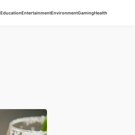
s
Education
Entertainment
Environment
Gaming
Health