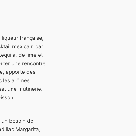
liqueur française,
ktail mexicain par
equila, de lime et
forcer une rencontre
ne, apporte des
ec les arômes
est une mutinerie.
oisson
d'un besoin de
adillac Margarita,