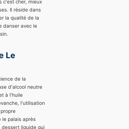
s c'est cher, mieux
ses. Il réside dans
la qualité de la
ée danser avec le
sin.
e Le
cience de la
ase d'alcool neutre
t à l'huile
vanche, l'utilisation
 propre
 le palais après
 dessert liquide qui