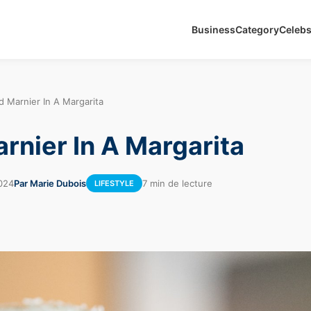
Business
Category
Celeb
d Marnier In A Margarita
rnier In A Margarita
024
Par Marie Dubois
7 min de lecture
LIFESTYLE