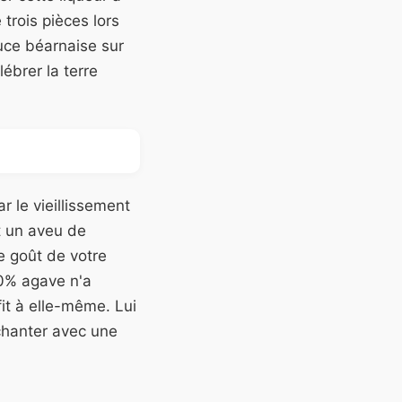
 trois pièces lors
uce béarnaise sur
brer la terre
 le vieillissement
t un aveu de
e goût de votre
00% agave n'a
fit à elle-même. Lui
chanter avec une