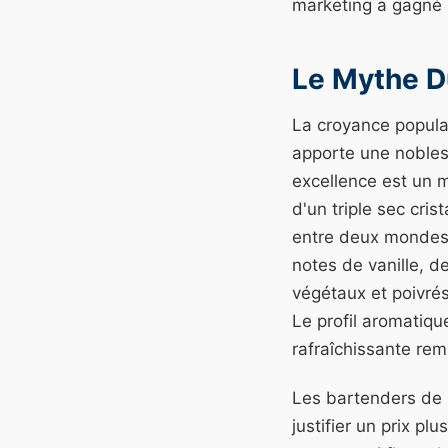
marketing a gagné l
Le Mythe D
La croyance populai
apporte une nobless
excellence est un m
d'un triple sec cris
entre deux mondes q
notes de vanille, d
végétaux et poivrés
Le profil aromatiqu
rafraîchissante rem
Les bartenders de l
justifier un prix pl