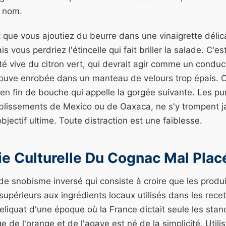
e nom.
 que vous ajoutiez du beurre dans une vinaigrette délica
ais vous perdriez l'étincelle qui fait briller la salade. C'
dité vive du citron vert, qui devrait agir comme un conduc
trouve enrobée dans un manteau de velours trop épais. 
n fin de bouche qui appelle la gorgée suivante. Les pur
ablissements de Mexico ou de Oaxaca, ne s'y trompent ja
objectif ultime. Toute distraction est une faiblesse.
e Culturelle Du Cognac Mal Plac
 de snobisme inversé qui consiste à croire que les prod
périeurs aux ingrédients locaux utilisés dans les recett
 reliquat d'une époque où la France dictait seule les sta
ge de l'orange et de l'agave est né de la simplicité. Utilis