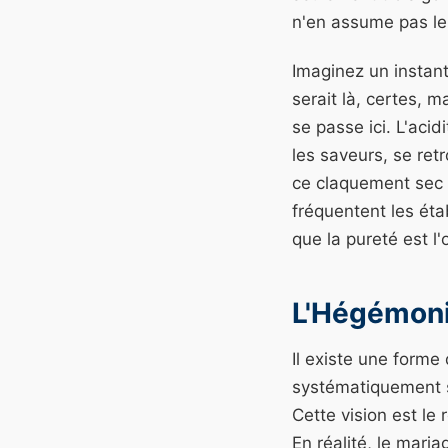
n'en assume pas l
Imaginez un instant
serait là, certes, m
se passe ici. L'aci
les saveurs, se re
ce claquement sec e
fréquentent les ét
que la pureté est l'
L'Hégémoni
Il existe une forme
systématiquement su
Cette vision est le
En réalité, le maria