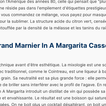
on l'Amérique des années 80, celle qui pensait que "plu
e ne réside pas dans l'empilement d'étiquettes prestigieu
d vous commandez ce mélange, vous payez pour masquer 
pour la sublimer. La structure acide du citron vert, cens
étouffée par la densité de la mélasse et les tanins du rai
rand Marnier In A Margarita Cass
hnique avant d'être esthétique. La mixologie est une s
sec traditionnel, comme le Cointreau, est une liqueur à b
rain. Sa neutralité est sa plus grande force : elle perme
 de briller sans interférer avec le profil de l'agave. En re
 A Margarita introduit un distillat de vin qui possède sa
e et envahissante. Le résultat est une boisson qui sature
gées. On ne boit plus un cocktail désaltérant, on boit un