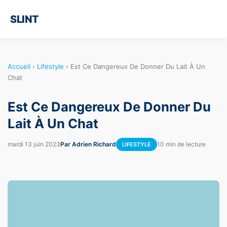
SLINT
Accueil
›
Lifestyle
›
Est Ce Dangereux De Donner Du Lait À Un
Chat
Est Ce Dangereux De Donner Du
Lait À Un Chat
mardi 13 juin 2023
Par Adrien Richard
10 min de lecture
LIFESTYLE