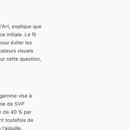
'Art, explique que
 initiale. Le fil
our éviter les
ateurs visuels
sur cette question,
e gamme vise à
omie de SVP
on de 40 % par
t toutefois de
'aiguille.