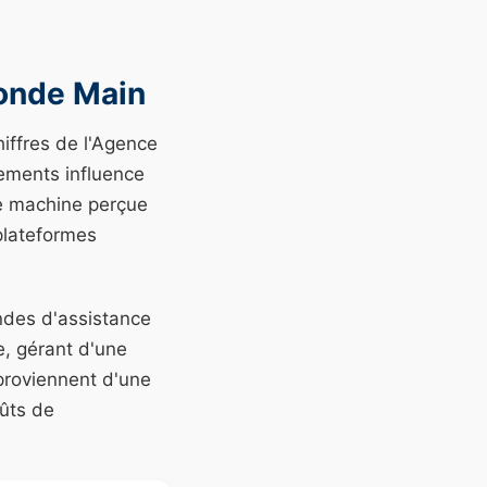
conde Main
iffres de l'Agence
pements influence
e machine perçue
 plateformes
ndes d'assistance
, gérant d'une
proviennent d'une
oûts de