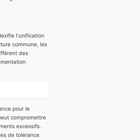
ifie l'unification
cture commune, les
ffèrent des
umentation
lance pour le
s peut compromettre
ements excessifs.
mes de tolérance