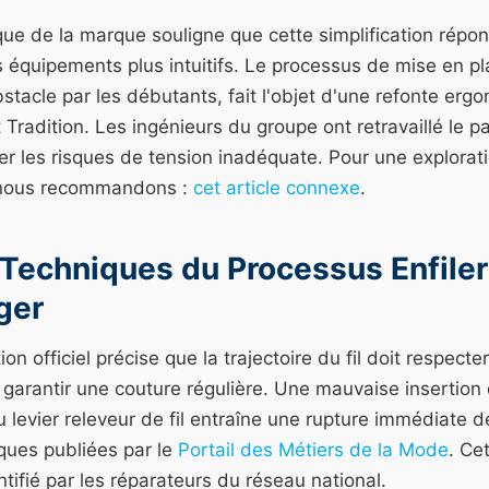
ique de la marque souligne que cette simplification ré
 équipements plus intuitifs. Le processus de mise en pla
acle par les débutants, fait l'objet d'une refonte ergo
radition. Les ingénieurs du groupe ont retravaillé le pa
ter les risques de tension inadéquate.
Pour une explorati
 nous recommandons :
cet article connexe
.
 Techniques du Processus Enfile
ger
ion officiel précise que la trajectoire du fil doit respecte
 garantir une couture régulière. Une mauvaise insertion
du levier releveur de fil entraîne une rupture immédiate d
ques publiées par le
Portail des Métiers de la Mode
. Ce
entifié par les réparateurs du réseau national.