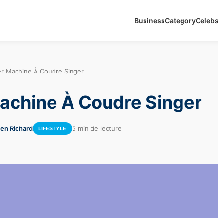
Business
Category
Celeb
ler Machine À Coudre Singer
Machine À Coudre Singer
ien Richard
5 min de lecture
LIFESTYLE