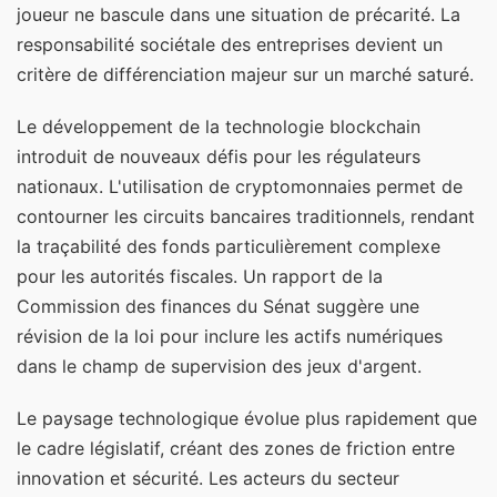
joueur ne bascule dans une situation de précarité. La
responsabilité sociétale des entreprises devient un
critère de différenciation majeur sur un marché saturé.
Le développement de la technologie blockchain
introduit de nouveaux défis pour les régulateurs
nationaux. L'utilisation de cryptomonnaies permet de
contourner les circuits bancaires traditionnels, rendant
la traçabilité des fonds particulièrement complexe
pour les autorités fiscales. Un rapport de la
Commission des finances du Sénat suggère une
révision de la loi pour inclure les actifs numériques
dans le champ de supervision des jeux d'argent.
Le paysage technologique évolue plus rapidement que
le cadre législatif, créant des zones de friction entre
innovation et sécurité. Les acteurs du secteur