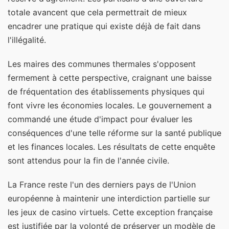
totale avancent que cela permettrait de mieux
encadrer une pratique qui existe déjà de fait dans
l'illégalité.
Les maires des communes thermales s'opposent
fermement à cette perspective, craignant une baisse
de fréquentation des établissements physiques qui
font vivre les économies locales. Le gouvernement a
commandé une étude d'impact pour évaluer les
conséquences d'une telle réforme sur la santé publique
et les finances locales. Les résultats de cette enquête
sont attendus pour la fin de l'année civile.
La France reste l'un des derniers pays de l'Union
européenne à maintenir une interdiction partielle sur
les jeux de casino virtuels. Cette exception française
est justifiée par la volonté de préserver un modèle de