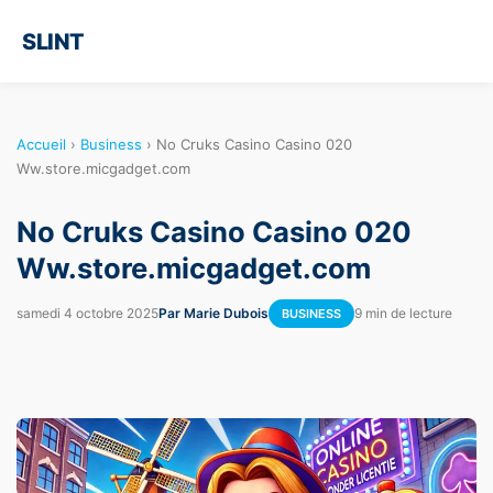
SLINT
Accueil
›
Business
›
No Cruks Casino Casino 020
Ww.store.micgadget.com
No Cruks Casino Casino 020
Ww.store.micgadget.com
samedi 4 octobre 2025
Par Marie Dubois
9 min de lecture
BUSINESS