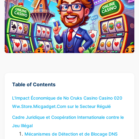
Table of Contents
L'Impact Économique de No Cruks Casino Casino 020
Ww.Store.Micgadget.Com sur le Secteur Régulé
Cadre Juridique et Coopération Internationale contre le
Jeu Illégal
Mécanismes de Détection et de Blocage DNS