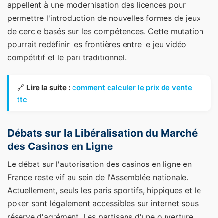
appellent à une modernisation des licences pour
permettre l'introduction de nouvelles formes de jeux
de cercle basés sur les compétences. Cette mutation
pourrait redéfinir les frontières entre le jeu vidéo
compétitif et le pari traditionnel.
🔗
Lire la suite :
comment calculer le prix de vente
ttc
Débats sur la Libéralisation du Marché
des Casinos en Ligne
Le débat sur l'autorisation des casinos en ligne en
France reste vif au sein de l'Assemblée nationale.
Actuellement, seuls les paris sportifs, hippiques et le
poker sont légalement accessibles sur internet sous
réserve d'agrément. Les partisans d'une ouverture