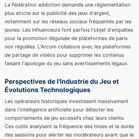
La Fédération addiction demande une réglementation
plus stricte sur la publicité des jeux d'argent,
notamment sur les réseaux sociaux fréquentés par les
jeunes. Les influenceurs font parfois l'objet d'enquêtes
pour la promotion déguisée de plateformes de paris
non régulées. L'Arcom collabore avec les plateformes
de partage de vidéos pour supprimer les contenus
faisant l'apologie du jeu sans avertissements légaux.
Perspectives de l'Industrie du Jeu et
Évolutions Technologiques
Les opérateurs historiques investissent massivement
dans l'intelligence artificielle pour détecter les
comportements de jeu excessifs chez leurs clients.
Ces outils analysent la fréquence des mises et la durée
des sessions pour alerter les modérateurs avant que le