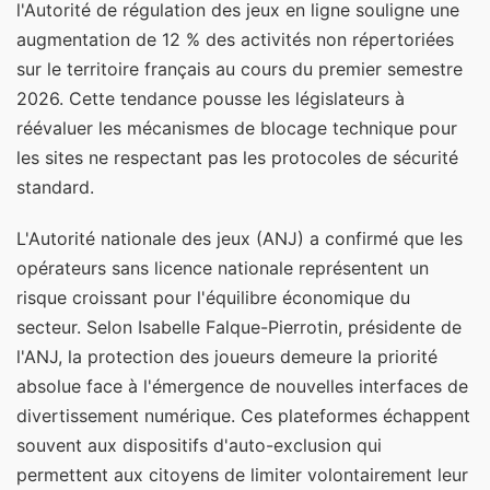
l'Autorité de régulation des jeux en ligne souligne une
augmentation de 12 % des activités non répertoriées
sur le territoire français au cours du premier semestre
2026. Cette tendance pousse les législateurs à
réévaluer les mécanismes de blocage technique pour
les sites ne respectant pas les protocoles de sécurité
standard.
L'Autorité nationale des jeux (ANJ) a confirmé que les
opérateurs sans licence nationale représentent un
risque croissant pour l'équilibre économique du
secteur. Selon Isabelle Falque-Pierrotin, présidente de
l'ANJ, la protection des joueurs demeure la priorité
absolue face à l'émergence de nouvelles interfaces de
divertissement numérique. Ces plateformes échappent
souvent aux dispositifs d'auto-exclusion qui
permettent aux citoyens de limiter volontairement leur