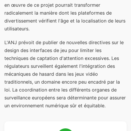
en œuvre de ce projet pourrait transformer
radicalement la manière dont les plateformes de
divertissement vérifient l'âge et la localisation de leurs
utilisateurs.
L'ANJ prévoit de publier de nouvelles directives sur le
design des interfaces de jeu pour limiter les
techniques de captation d'attention excessives. Les
régulateurs surveillent également l'intégration des
mécaniques de hasard dans les jeux vidéo
traditionnels, un domaine encore peu encadré par la
loi. La coordination entre les différents organes de
surveillance européens sera déterminante pour assurer
un environnement numérique sûr et équitable.