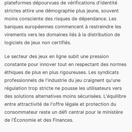
plateformes dépourvues de vérifications d'identité
strictes attire une démographie plus jeune, souvent
moins consciente des risques de dépendance. Les
banques européennes commencent à restreindre les
virements vers les domaines liés à la distribution de
logiciels de jeux non certifiés.
Le secteur des jeux en ligne subit une pression
constante pour innover tout en respectant des normes
éthiques de plus en plus rigoureuses. Les syndicats
professionnels de l'industrie du jeu craignent qu'une
régulation trop stricte ne pousse les utilisateurs vers
des solutions alternatives moins sécurisées. L'équilibre
entre attractivité de l'offre légale et protection du
consommateur reste un défi central pour le ministère
de l'Économie et des Finances.