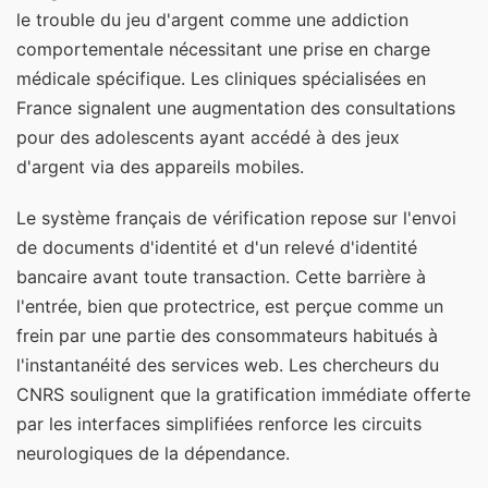
le trouble du jeu d'argent comme une addiction
comportementale nécessitant une prise en charge
médicale spécifique. Les cliniques spécialisées en
France signalent une augmentation des consultations
pour des adolescents ayant accédé à des jeux
d'argent via des appareils mobiles.
Le système français de vérification repose sur l'envoi
de documents d'identité et d'un relevé d'identité
bancaire avant toute transaction. Cette barrière à
l'entrée, bien que protectrice, est perçue comme un
frein par une partie des consommateurs habitués à
l'instantanéité des services web. Les chercheurs du
CNRS soulignent que la gratification immédiate offerte
par les interfaces simplifiées renforce les circuits
neurologiques de la dépendance.