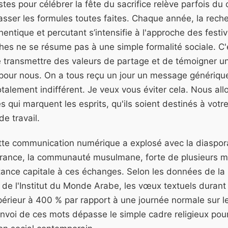
stes pour célébrer la fête du sacrifice relève parfois du
sser les formules toutes faites. Chaque année, la rech
entique et percutant s’intensifie à l'approche des festiv
ches ne se résume pas à une simple formalité sociale. C
de transmettre des valeurs de partage et de témoigner un
pour nous. On a tous reçu un jour un message génériqu
otalement indifférent. Je veux vous éviter cela. Nous al
s qui marquent les esprits, qu'ils soient destinés à votre
e travail.
tte communication numérique a explosé avec la diaspora
rance, la communauté musulmane, forte de plusieurs mil
ance capitale à ces échanges. Selon les données de la
e de l'Institut du Monde Arabe, les vœux textuels durant
upérieur à 400 % par rapport à une journée normale sur l
nvoi de ces mots dépasse le simple cadre religieux pou