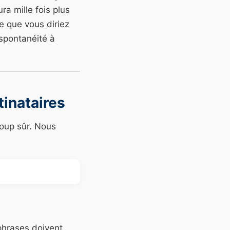
a mille fois plus
e que vous diriez
 spontanéité à
tinataires
coup sûr. Nous
phrases doivent