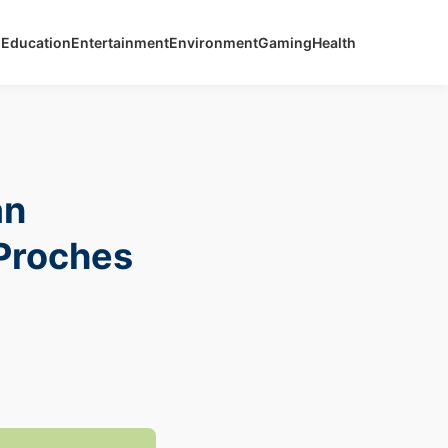
s
Education
Entertainment
Environment
Gaming
Health
an
 Proches