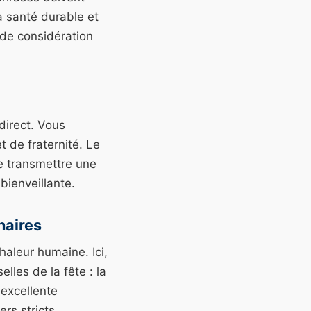
a santé durable et
 de considération
direct. Vous
 de fraternité. Le
de transmettre une
ienveillante.
naires
haleur humaine. Ici,
lles de la fête : la
e excellente
rs stricts.