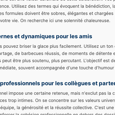
rence. Utilisez des termes qui évoquent la bénédiction, l
 Les formules doivent être sobres, élégantes et chargées
 votre vie. On recherche ici une solennité chaleureuse.
rnes et dynamiques pour les amis
s pouvez briser la glace plus facilement. Utilisez un ton 
artage, de barbecues réussis, de moments de détente et
peut être plus soutenu, plus percutant. L'objectif est 
mmédiate, souvent accompagnée d'une touche d'humour b
rofessionnels pour les collègues et parte
nnel impose une certaine retenue, mais n'exclut pas la c
ces trop intimes. On se concentre sur les valeurs universe
 d'équipe, la générosité et la réussite collective. C'est un
nforcer la cohésion professionnelle en dehors des dossie