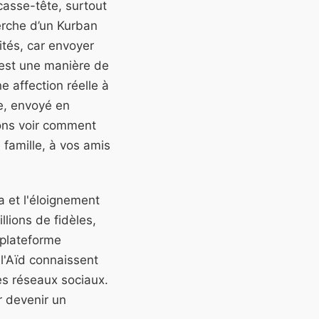
 casse-tête, surtout
erche d’un Kurban
ités, car envoyer
'est une manière de
e affection réelle à
e, envoyé en
lons voir comment
 famille, à vos amis
 et l'éloignement
lions de fidèles,
 plateforme
 l'Aïd connaissent
es réseaux sociaux.
r devenir un