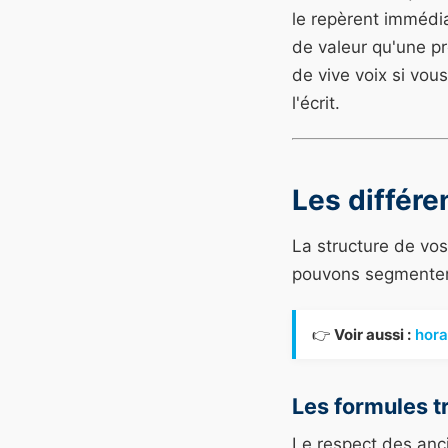
le repèrent immédi
de valeur qu'une p
de vive voix si vou
l'écrit.
Les différe
La structure de vos
pouvons segmenter 
👉
Voir aussi :
hora
Les formules tr
Le respect des anci