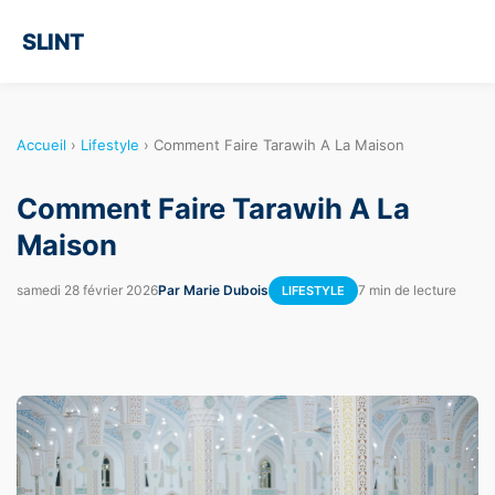
SLINT
Accueil
›
Lifestyle
›
Comment Faire Tarawih A La Maison
Comment Faire Tarawih A La
Maison
samedi 28 février 2026
Par Marie Dubois
7 min de lecture
LIFESTYLE