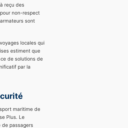
jà reçu des
 pour non-respect
 armateurs sont
 voyages locales qui
rises estiment que
ace de solutions de
ficatif par la
curité
nsport maritime de
se Plus. Le
e de passagers