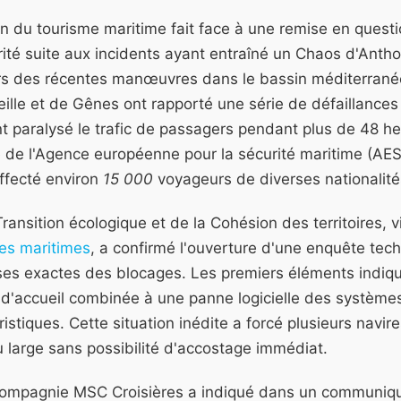
n du tourisme maritime fait face à une remise en quest
ité suite aux incidents ayant entraîné un Chaos d'Anthol
rs des récentes manœuvres dans le bassin méditerranée
ille et de Gênes ont rapporté une série de défaillances 
 paralysé le trafic de passagers pendant plus de 48 he
e de l'Agence européenne pour la sécurité maritime (AE
affecté environ
15 000
voyageurs de diverses nationalité
Transition écologique et de la Cohésion des territoires, 
res maritimes
, a confirmé l'ouverture d'une enquête tec
ses exactes des blocages. Les premiers éléments indiqu
s d'accueil combinée à une panne logicielle des système
ristiques. Cette situation inédite a forcé plusieurs navi
u large sans possibilité d'accostage immédiat.
 compagnie MSC Croisières a indiqué dans un communiqué