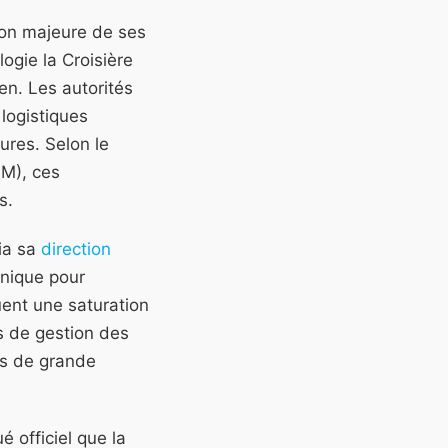
ion majeure de ses
ogie la Croisière
n. Les autorités
logistiques
ures. Selon le
SM), ces
s.
via sa
direction
hnique pour
ent une saturation
s de gestion des
res de grande
 officiel que la