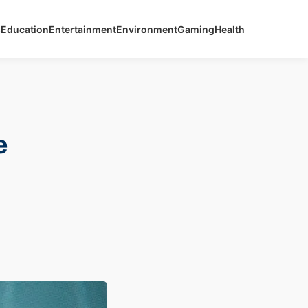
s
Education
Entertainment
Environment
Gaming
Health
e