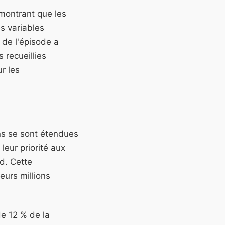
 montrant que les
s variables
de l'épisode a
 recueillies
r les
ns se sont étendues
leur priorité aux
d. Cette
eurs millions
de 12 % de la