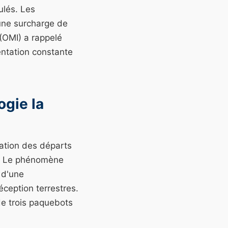
ulés. Les
une surcharge de
 (OMI) a rappelé
entation constante
ogie la
ration des départs
x. Le phénomène
 d'une
éception terrestres.
de trois paquebots