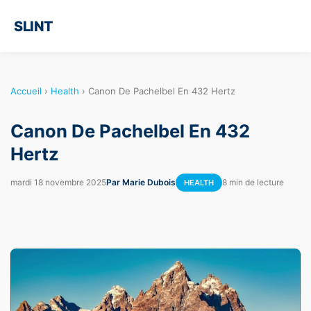
SLINT
Accueil
›
Health
›
Canon De Pachelbel En 432 Hertz
Canon De Pachelbel En 432
Hertz
mardi 18 novembre 2025
Par Marie Dubois
8 min de lecture
HEALTH