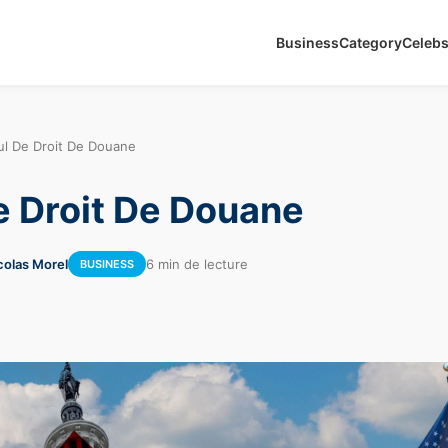
Business
Category
Celeb
ul De Droit De Douane
e Droit De Douane
colas Morel
6 min de lecture
BUSINESS