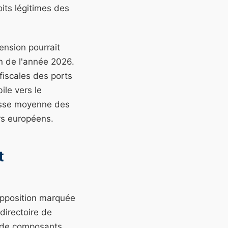
its légitimes des
ension pourrait
in de l'année 2026.
fiscales des ports
ile vers le
usse moyenne des
rs européens.
t
opposition marquée
directoire de
ux de composants