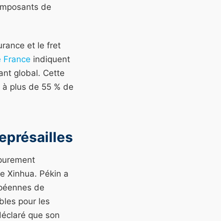
composants de
urance et le fret
 France
indiquent
ant global. Cette
s à plus de 55 % de
eprésailles
 purement
se Xinhua. Pékin a
opéennes de
bles pour les
déclaré que son