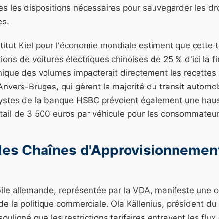
es les dispositions nécessaires pour sauvegarder les dro
es.
stitut Kiel pour l'économie mondiale estiment que cette t
tions de voitures électriques chinoises de 25 % d'ici la f
ique des volumes impacterait directement les recettes 
nvers-Bruges, qui gèrent la majorité du transit automob
alystes de la banque HSBC prévoient également une ha
étail de 3 500 euros par véhicule pour les consommateu
 les Chaînes d'Approvisionnemen
bile allemande, représentée par la VDA, manifeste une 
e la politique commerciale. Ola Källenius, président du 
uligné que les restrictions tarifaires entravent les fl