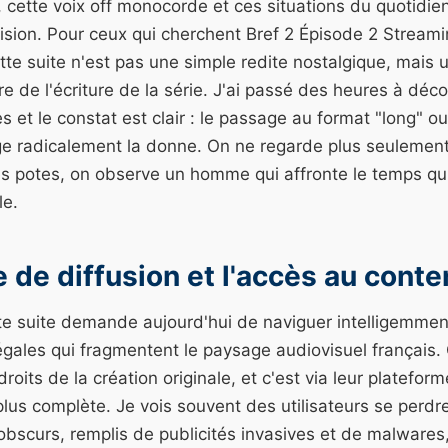
 cette voix off monocorde et ces situations du quotidi
ision. Pour ceux qui cherchent Bref 2 Épisode 2 Streamin
e suite n'est pas une simple redite nostalgique, mais 
re de l'écriture de la série. J'ai passé des heures à déco
 et le constat est clair : le passage au format "long" 
e radicalement la donne. On ne regarde plus seulement
ses potes, on observe un homme qui affronte le temps q
le.
e de diffusion et l'accès au cont
te suite demande aujourd'hui de naviguer intelligemmen
légales qui fragmentent le paysage audiovisuel français
roits de la création originale, et c'est via leur platefor
 plus complète. Je vois souvent des utilisateurs se perdr
bscurs, remplis de publicités invasives et de malwares,