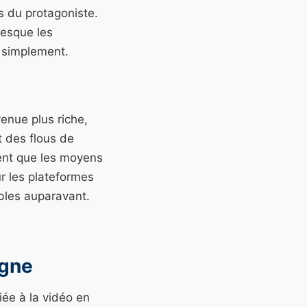
s du protagoniste.
resque les
t simplement.
enue plus riche,
t des flous de
sent que les moyens
ur les plateformes
ibles auparavant.
igne
iée à la vidéo en