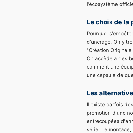
l'écosystème offici
Le choix de la 
Pourquoi s'embêter
d'ancrage. On y tr
"Création Originale"
On accède à des bo
comment une équipe
une capsule de que
Les alternativ
Il existe parfois d
promotion d'une no
entrecoupées d'ann
série. Le montage, c