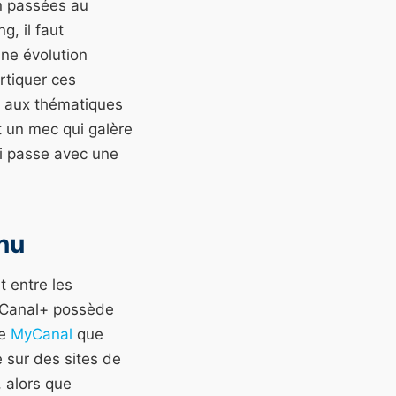
en passées au
g, il faut
une évolution
rtiquer ces
ou aux thématiques
 un mec qui galère
ui passe avec une
enu
t entre les
. Canal+ possède
me
MyCanal
que
e sur des sites de
 alors que