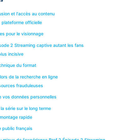
usion et l'accès au contenu
 plateforme officielle
ves pour le visionnage
sode 2 Streaming captive autant les fans
lus incisive
echnique du format
lors de la recherche en ligne
s sources frauduleuses
e vos données personnelles
 la série sur le long terme
 montage rapide
e public français
 mieux de l'expérience Bref 2 Épisode 2 Streaming