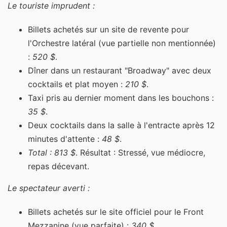
Le touriste imprudent :
Billets achetés sur un site de revente pour
l'Orchestre latéral (vue partielle non mentionnée)
:
520 $
.
Dîner dans un restaurant "Broadway" avec deux
cocktails et plat moyen :
210 $
.
Taxi pris au dernier moment dans les bouchons :
35 $
.
Deux cocktails dans la salle à l'entracte après 12
minutes d'attente :
48 $
.
Total : 813 $
. Résultat : Stressé, vue médiocre,
repas décevant.
Le spectateur averti :
Billets achetés sur le site officiel pour le Front
Mezzanine (vue parfaite) :
340 $
.