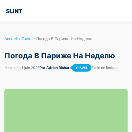
SLINT
Accueil
›
Travel
›
Погода В Париже На Неделю
Погода В Париже На Неделю
dimanche 1 juin 2025
Par Adrien Richard
5 min de lecture
TRAVEL