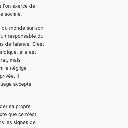
e l'on exerce de
e sociale.
re du monde sur son
ucun responsable du
ns de faïence. C'est
idique, elle est
rat, mais
lle néglige
rivée, il
ouage accepte
der sa propre
exte que ce n'est
s les signes de