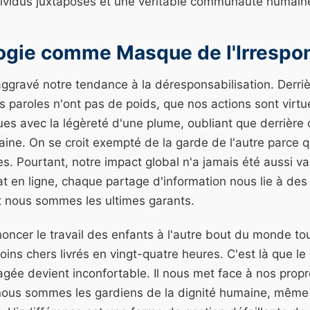
ndividus juxtaposés et une véritable communauté humain
ogie comme Masque de l'Irrespon
ggravé notre tendance à la déresponsabilisation. Derriè
s paroles n'ont pas de poids, que nos actions sont virtu
es avec la légèreté d'une plume, oubliant que derrière 
ine. On se croit exempté de la garde de l'autre parce qu
res. Pourtant, notre impact global n'a jamais été aussi v
t en ligne, chaque partage d'information nous lie à des
 nous sommes les ultimes garants.
oncer le travail des enfants à l'autre bout du monde to
oins chers livrés en vingt-quatre heures. C'est là que l
agée devient inconfortable. Il nous met face à nos propre
nous sommes les gardiens de la dignité humaine, même 