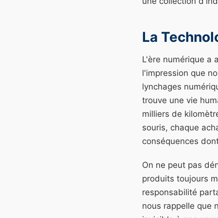
une collection d'i
La Technol
L'ère numérique a a
l'impression que no
lynchages numériqu
trouve une vie huma
milliers de kilomèt
souris, chaque acha
conséquences dont
On ne peut pas dén
produits toujours m
responsabilité part
nous rappelle que 