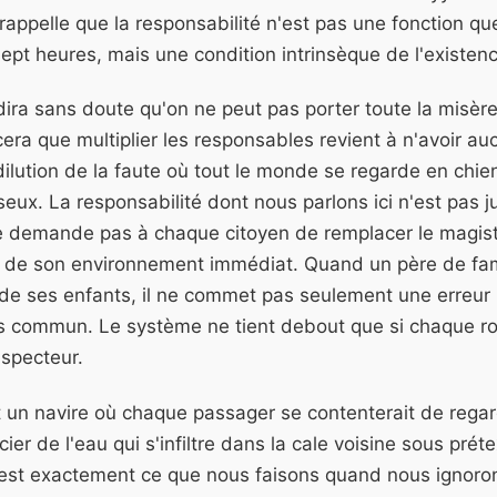
l rappelle que la responsabilité n'est pas une fonction qu
ept heures, mais une condition intrinsèque de l'existenc
dira sans doute qu'on ne peut pas porter toute la misè
era que multiplier les responsables revient à n'avoir a
dilution de la faute où tout le monde se regarde en chie
ux. La responsabilité dont nous parlons ici n'est pas jur
 ne demande pas à chaque citoyen de remplacer le magist
 de son environnement immédiat. Quand un père de fami
 de ses enfants, il ne commet pas seulement une erreur p
s commun. Le système ne tient debout que si chaque r
nspecteur.
t un navire où chaque passager se contenterait de regar
er de l'eau qui s'infiltre dans la cale voisine sous prét
'est exactement ce que nous faisons quand nous ignoron