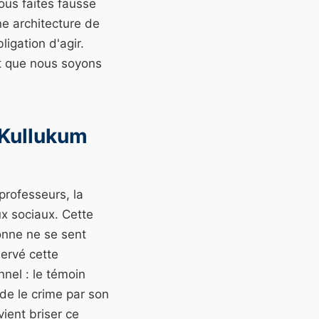
ous faites fausse
e architecture de
igation d'agir.
it que nous soyons
 Kullukum
professeurs, la
ux sociaux. Cette
sonne ne se sent
servé cette
nnel : le témoin
ide le crime par son
vient briser ce