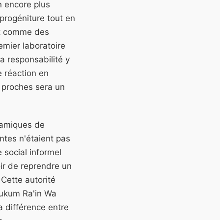
n encore plus
 progéniture tout en
nt comme des
emier laboratoire
la responsabilité y
e réaction en
s proches sera un
ynamiques de
entes n'étaient pas
e social informel
oir de reprendre un
 Cette autorité
llukum Ra'in Wa
la différence entre