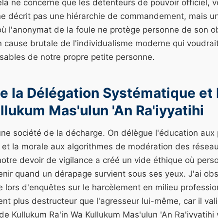
a ne concerne que les détenteurs de pouvoir officiel, v
ne décrit pas une hiérarchie de commandement, mais un
où l'anonymat de la foule ne protège personne de son obl
n cause brutale de l'individualisme moderne qui voudra
ables de notre propre petite personne.
 de la Délégation Systématique et
llukum Mas'ulun 'An Ra'iyyatihi
ne société de la décharge. On délègue l'éducation aux 
e, et la morale aux algorithmes de modération des résea
notre devoir de vigilance a créé un vide éthique où per
venir quand un dérapage survient sous ses yeux. J'ai ob
e lors d'enquêtes sur le harcèlement en milieu professio
ent plus destructeur que l'agresseur lui-même, car il val
e de Kullukum Ra'in Wa Kullukum Mas'ulun 'An Ra'iyyatihi 