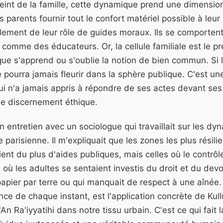
reint de la famille, cette dynamique prend une dimensio
s parents fournir tout le confort matériel possible à leur
lement de leur rôle de guides moraux. Ils se comporte
e comme des éducateurs. Or, la cellule familiale est le pr
à que s'apprend ou s'oublie la notion de bien commun. Si 
e pourra jamais fleurir dans la sphère publique. C'est un
qui n'a jamais appris à répondre de ses actes devant se
de discernement éthique.
 entretien avec un sociologue qui travaillait sur les d
 parisienne. Il m'expliquait que les zones les plus résili
ient du plus d'aides publiques, mais celles où le contrôl
Là où les adultes se sentaient investis du droit et du dev
 papier par terre ou qui manquait de respect à une aînée.
lance de chaque instant, est l'application concrète de Ku
n Ra'iyyatihi dans notre tissu urbain. C'est ce qui fait 