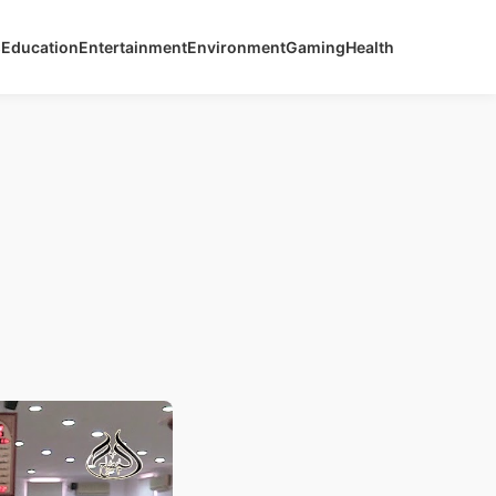
s
Education
Entertainment
Environment
Gaming
Health