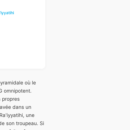
iyyatihi
yramidale où le
G omnipotent.
s propres
gravée dans un
a'iyyatihi, une
de son troupeau. Si